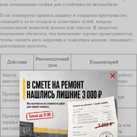
или специальные стойки для устойчивости автомобиля.
Если планируете хранить машину в открытом пространстве,
защищайте ее от осадков и солнечных лучей, накрыв
специальной защитной тканью или тентом. В закрытом
помещении убедитесь, что помещение хорошо проветривается,
чтобы снизить риск коррозии и появления запахов, связанных с
длительным простоем.
Рекомендуемый
Действие
Комментарий
срок
×
Запуск
Раз в 2-3
Позволяет сохранить работу
двигателя
недели
двигателя и аккумулятора.
Обеспечит защиту
Проверка
Ежемесячно
внутренних деталей при
уровня масла
длительном простое.
При отсутствии
Проверка и
использования
зарядка
Раз в месяц
рекомендуется снимать или
аккумулятора
периодически заряжать.