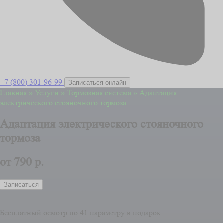
+7 (800) 301-96-99
Записаться онлайн
Главная
»
Услуги
»
Тормозная система
»
Адаптация
электрического стояночного тормоза
Адаптация электрического стояночного
тормоза
от
790 р.
Записаться
Бесплатный осмотр по 41 параметру в подарок