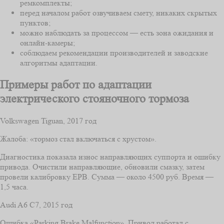
ремкомплекты;
перед началом работ озвучиваем смету, никаких скрытых
пунктов;
можно наблюдать за процессом — есть зона ожидания и
онлайн‑камеры;
соблюдаем рекомендации производителей и заводские
алгоритмы адаптации.
Примеры работ по адаптации
электрического стояночного тормоза
Volkswagen Tiguan, 2017 год
Жалоба: «тормоз стал включаться с хрустом».
Диагностика показала износ направляющих суппорта и ошибку
привода. Очистили направляющие, обновили смазку, затем
провели калибровку EPB. Сумма — около 4500 руб. Время —
1,5 часа.
Audi A6 C7, 2015 год
Ошибка «Parking Brake Malfunction». Привод работал с